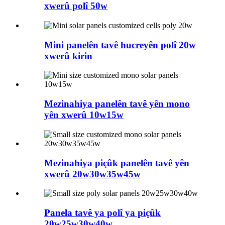
xwerû polî 50w
Mini panelên tavê hucreyên polî 20w
xwerû kirin
Mezinahiya panelên tavê yên mono
yên xwerû 10w15w
Mezinahiya piçûk panelên tavê yên
xwerû 20w30w35w45w
Panela tavê ya polî ya piçûk
20w25w30w40w