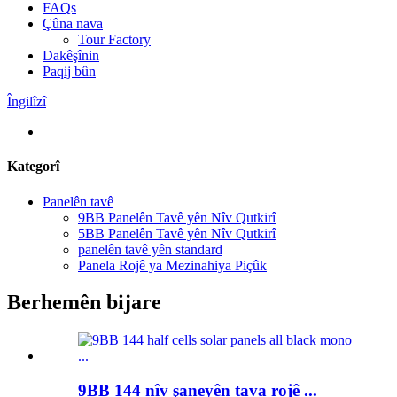
FAQs
Çûna nava
Tour Factory
Dakêşînin
Paqij bûn
Îngilîzî
Kategorî
Panelên tavê
9BB Panelên Tavê yên Nîv Qutkirî
5BB Panelên Tavê yên Nîv Qutkirî
panelên tavê yên standard
Panela Rojê ya Mezinahiya Piçûk
Berhemên bijare
9BB 144 nîv şaneyên tava rojê ...