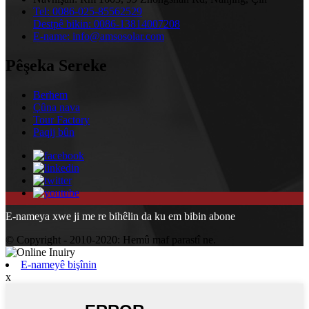
Tel:
0086-025-85562529
Destpê bikin:
0086-13814007208
E-name:
info@amsosolar.com
Pêşeka Sereke
Berhem
Çûna nava
Tour Factory
Paqij bûn
E-nameya xwe ji me re bihêlin da ku em bibin abone
© Copyright - 2010-2020: Hemû maf parastî ne.
E-nameyê bişînin
x