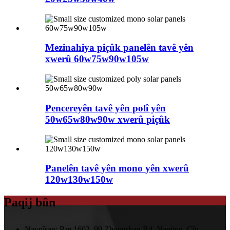
Mezinahiya piçûk panelên tavê yên
xwerû 60w75w90w105w
Pencereyên tavê yên polî yên
50w65w80w90w xwerû piçûk
Panelên tavê yên mono yên xwerû
120w130w150w
Paqij bûn
Navnîşan:
Rm 1603, 99 Zhongshan Rd, Nanjing, Çîn