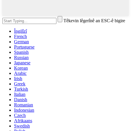
Têkevin lêgerînê an ESC-ê bigire
Îngilîzî
French
German
Portuguese
Spanish
Russian
Japanese
Korean
Arabic
Irish
Greek
Turkish
Italian
Danish
Romanian
Indonesian
Czech
Afrikaans
Swedish