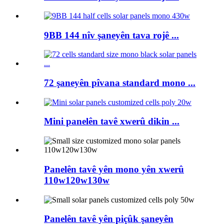
9BB 144 nîv şaneyên tava rojê ...
72 şaneyên pîvana standard mono ...
Mini panelên tavê xwerû dikin ...
Panelên tavê yên mono yên xwerû
110w120w130w
Panelên tavê yên piçûk şaneyên