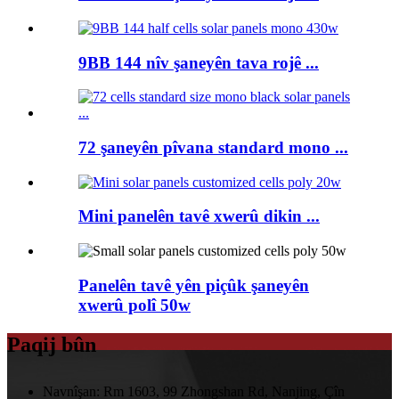
9BB 144 nîv şaneyên tava rojê ...
72 şaneyên pîvana standard mono ...
Mini panelên tavê xwerû dikin ...
Panelên tavê yên piçûk şaneyên
xwerû polî 50w
Paqij bûn
Navnîşan:
Rm 1603, 99 Zhongshan Rd, Nanjing, Çîn