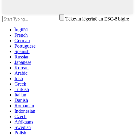
Têkevin lêgerînê an ESC-ê bigire
Îngilîzî
French
German
Portuguese
Spanish
Russian
Japanese
Korean
Arabic
Irish
Greek
Turkish
Italian
Danish
Romanian
Indonesian
Czech
Afrikaans
Swedish
Polish