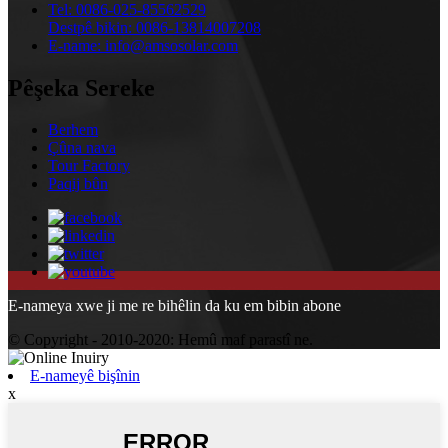
Tel:
0086-025-85562529
Destpê bikin:
0086-13814007208
E-name:
info@amsosolar.com
Pêşeka Sereke
Berhem
Çûna nava
Tour Factory
Paqij bûn
E-nameya xwe ji me re bihêlin da ku em bibin abone
© Copyright - 2010-2020: Hemû maf parastî ne.
E-nameyê bişînin
x