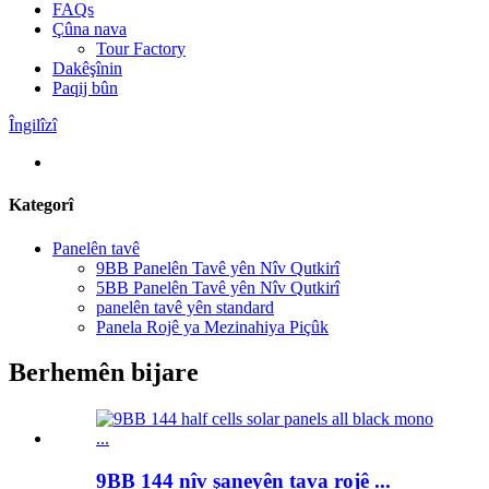
FAQs
Çûna nava
Tour Factory
Dakêşînin
Paqij bûn
Îngilîzî
Kategorî
Panelên tavê
9BB Panelên Tavê yên Nîv Qutkirî
5BB Panelên Tavê yên Nîv Qutkirî
panelên tavê yên standard
Panela Rojê ya Mezinahiya Piçûk
Berhemên bijare
9BB 144 nîv şaneyên tava rojê ...