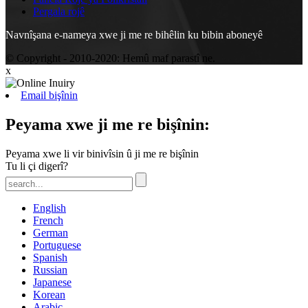
Pergala rojê
Navnîşana e-nameya xwe ji me re bihêlin ku bibin aboneyê
© Copyright - 2010-2020: Hemû maf parastî ne.
x
Email bişînin
Peyama xwe ji me re bişînin:
Peyama xwe li vir binivîsin û ji me re bişînin
Tu li çi digerî?
English
French
German
Portuguese
Spanish
Russian
Japanese
Korean
Arabic