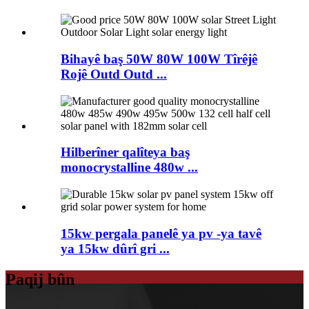
Bihayê baş 50W 80W 100W Tîrêjê
Rojê Outd Outd ...
Hilberîner qalîteya baş
monocrystalline 480w ...
15kw pergala panelê ya pv -ya tavê
ya 15kw dûrî gri ...
Paqij bûn