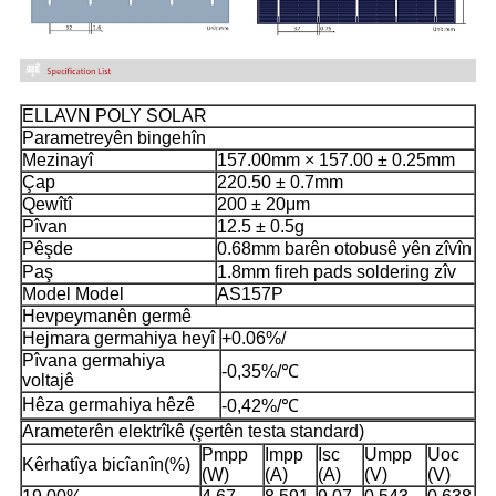
ELLAVN POLY SOLAR
Parametreyên bingehîn
Mezinayî
157.00mm × 157.00 ± 0.25mm
Çap
220.50 ± 0.7mm
Qewîtî
200 ± 20μm
Pîvan
12.5 ± 0.5g
Pêşde
0.68mm barên otobusê yên zîvîn
Paş
1.8mm fireh pads soldering zîv
Model Model
AS157P
Hevpeymanên germê
Hejmara germahiya heyî
+0.06%/
Pîvana germahiya
-0,35%/℃
voltajê
Hêza germahiya hêzê
-0,42%/℃
Arameterên elektrîkê (şertên testa standard)
Pmpp
Impp
Isc
Umpp
Uoc
Kêrhatîya bicîanîn(%)
(W)
(A)
(A)
(V)
(V)