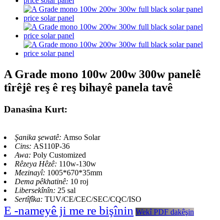
A Grade mono 100w 200w 300w panelê
tîrêjê reş ê reş bihayê panela tavê
Danasîna Kurt:
Şanika şewatê:
Amso Solar
Cins:
AS110P-36
Awa:
Poly Customized
Rêzeya Hêzê:
110w-130w
Mezinayî:
1005*670*35mm
Dema pêkhatinê:
10 roj
Libersekînîn:
25 sal
Sertîfîka:
TUV/CE/CEC/SEC/CQC/ISO
E -nameyê ji me re bişînin
Wekî PDF dakêşin