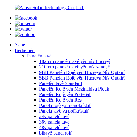
Xane
Berhemên
Panelên tavê
182mm panelên tavê yên nîv hucreyî
210mm panelên tavê yên nîv xaneyê
9BB Panelên Rojê yên Hucreya Nîv Qutkirî
5BB Panelên Rojê yên Hucreya Nîv Qutkirî
Panelên tavê Standard
Panelên Rojê yên Mezinahiya Piçûk
Panelên Rojê yên Porteqalî
Panelên Rojê yên Reş
Panela rojê ya monokrîstalî
Panela tavê ya polîkrîstalî
24v panelê tavê
36v panela tavê
48v panelê tavê
bihayê panel rojî