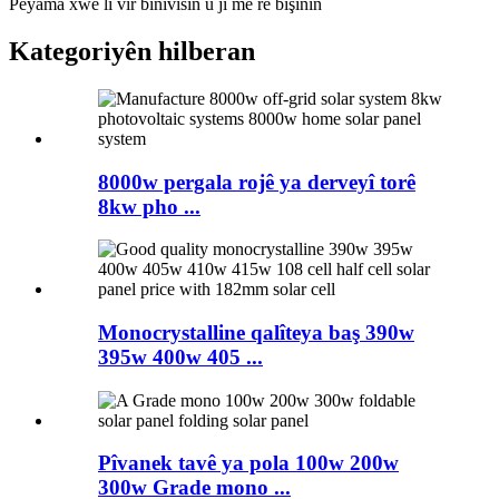
Peyama xwe li vir binivîsin û ji me re bişînin
Kategoriyên hilberan
8000w pergala rojê ya derveyî torê
8kw pho ...
Monocrystalline qalîteya baş 390w
395w 400w 405 ...
Pîvanek tavê ya pola 100w 200w
300w Grade mono ...