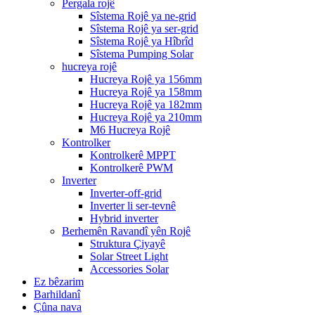
Pergala rojê
Sîstema Rojê ya ne-grid
Sîstema Rojê ya ser-grid
Sîstema Rojê ya Hîbrîd
Sîstema Pumping Solar
hucreya rojê
Hucreya Rojê ya 156mm
Hucreya Rojê ya 158mm
Hucreya Rojê ya 182mm
Hucreya Rojê ya 210mm
M6 Hucreya Rojê
Kontrolker
Kontrolkerê MPPT
Kontrolkerê PWM
Inverter
Inverter-off-grid
Inverter li ser-tevnê
Hybrid inverter
Berhemên Ravandî yên Rojê
Struktura Çiyayê
Solar Street Light
Accessories Solar
Ez bêzarim
Barhildanî
Çûna nava