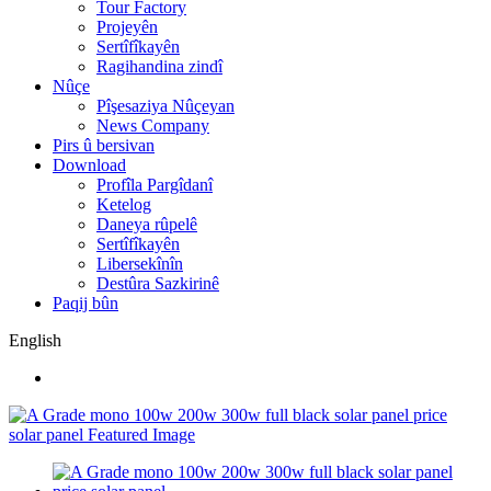
Tour Factory
Projeyên
Sertîfîkayên
Ragihandina zindî
Nûçe
Pîşesaziya Nûçeyan
News Company
Pirs û bersivan
Download
Profîla Pargîdanî
Ketelog
Daneya rûpelê
Sertîfîkayên
Libersekînîn
Destûra Sazkirinê
Paqij bûn
English