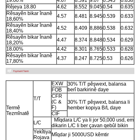
19.00%
4.67
8.591
9.07
0.543
0.638
Rêjeya 18.80
4.62
8.552
9.045
0.54
0.635
Rêsayên bikar înanê
4.57
8.481
8.945
0.539
0.633
18,60%
Rêsayên bikar înanê
4.52
8.409
8,886
0.538
0.632
18,40%
Rêsayên bikar înanê
4.47
8.374
8.848
0.534
0.629
18,20%
18.00%
4.42
8.301
8.765
0.533
0.628
Rêsayên bikar înanê
4.37
8.247
8.725
0.53
0.626
17,80%
EXW
30% T/T pêşwext, balansa
berî barkirinê daye
FOB
CFR
T/T
(C &
30% T/T pêşwext, balansa li
F)
Termê
hember kopiya B/L daye
Tezmînatê
CIF
Mîqdara L/C ya li jor 50,000 usd, em
L/C
dikarin L/C li ber çavan qebûl bikin
Yekîtiya
Mîqdar ji 5000USD kêmtir
Rojava