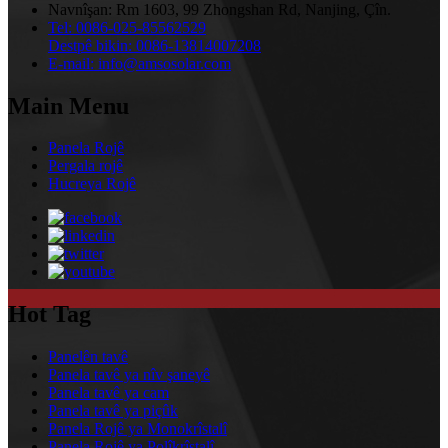
Navnîşan:
Rm 1603, 99 Zhongshan Rd, Nanjing, Çîn.
Tel:
0086-025-85562529
Destpê bikin:
0086-13814007208
E-mail:
info@amsosolar.com
Main Menu
Panela Rojê
Pergala rojê
Hucreya Rojê
Hot Tag
Panelên tavê
Panela tavê ya nîv şaneyê
Panela tavê ya cam
Panela tavê ya piçûk
Panela Rojê ya Monokrîstalî
Panela Rojê ya Polîkrîstalî