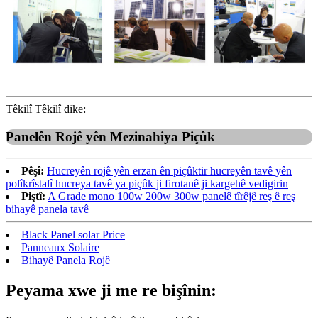
Têkilî Têkilî dike:
Panelên Rojê yên Mezinahiya Piçûk
Pêşî:
Hucreyên rojê yên erzan ên piçûktir hucreyên tavê yên
polîkrîstalî hucreya tavê ya piçûk ji firotanê ji kargehê vedigirin
Piştî:
A Grade mono 100w 200w 300w panelê tîrêjê reş ê reş
bihayê panela tavê
Black Panel solar Price
Panneaux Solaire
Bihayê Panela Rojê
Peyama xwe ji me re bişînin: