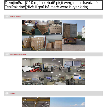
Demjimêra
7-10 rojên xebatê piştî wergirtina dravdanê
Teslîmkirinê
(divê li gorî hêjmarê were biryar kirin)